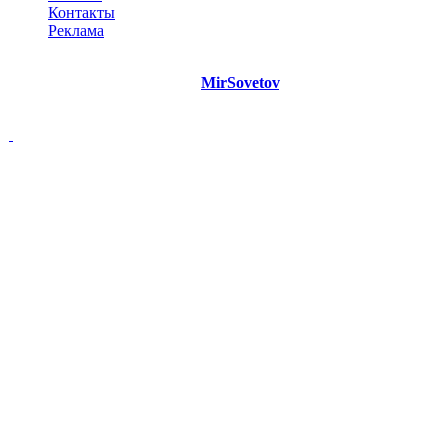
Контакты
Реклама
©
Copyright 2021 Портал "
MirSovetov
.PRO"
- Советы на все
случаи жизни.