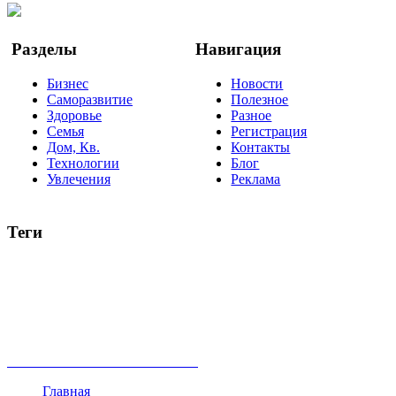
Google Новости
Разделы
Навигация
Бизнес
Новости
Саморазвитие
Полезное
Здоровье
Разное
Семья
Регистрация
Дом, Кв.
Контакты
Технологии
Блог
Увлечения
Реклама
Теги
руководство
ТОП-10
баланс
эффективность
образование
негатив
нерешительность
миллиардер
менталитет
развитие
работа
принцип
практика
опрос
интернет
инфографика
беспокойство
идея
интервью
исследование
мнение
продвижение
проект
анализ
возможности
жизнь
план
дом
все теги
Главная