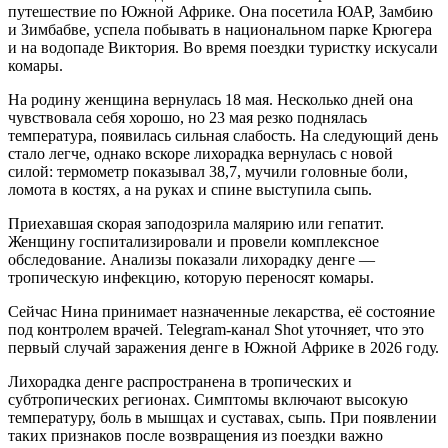
путешествие по Южной Африке. Она посетила ЮАР, Замбию
и Зимбабве, успела побывать в национальном парке Крюгера
и на водопаде Виктория. Во время поездки туристку искусали
комары.
На родину женщина вернулась 18 мая. Несколько дней она
чувствовала себя хорошо, но 23 мая резко поднялась
температура, появилась сильная слабость. На следующий день
стало легче, однако вскоре лихорадка вернулась с новой
силой: термометр показывал 38,7, мучили головные боли,
ломота в костях, а на руках и спине выступила сыпь.
Приехавшая скорая заподозрила малярию или гепатит.
Женщину госпитализировали и провели комплексное
обследование. Анализы показали лихорадку денге —
тропическую инфекцию, которую переносят комары.
Сейчас Нина принимает назначенные лекарства, её состояние
под контролем врачей. Telegram-канал Shot уточняет, что это
первый случай заражения денге в Южной Африке в 2026 году.
Лихорадка денге распространена в тропических и
субтропических регионах. Симптомы включают высокую
температуру, боль в мышцах и суставах, сыпь. При появлении
таких признаков после возвращения из поездки важно