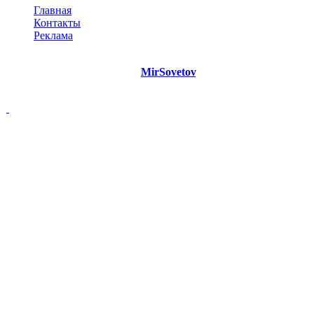
Главная
Контакты
Реклама
©
Copyright 2021 Портал "
MirSovetov
.PRO"
- Советы на все
случаи жизни.