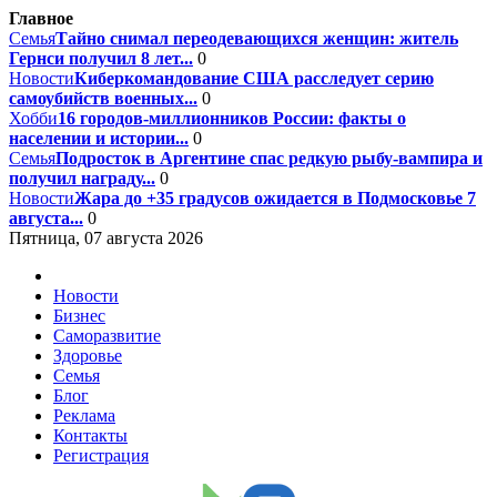
Главное
Семья
Тайно снимал переодевающихся женщин: житель
Гернси получил 8 лет...
0
Новости
Киберкомандование США расследует серию
самоубийств военных...
0
Хобби
16 городов-миллионников России: факты о
населении и истории...
0
Семья
Подросток в Аргентине спас редкую рыбу-вампира и
получил награду...
0
Новости
Жара до +35 градусов ожидается в Подмосковье 7
августа...
0
Пятница, 07 августа 2026
Новости
Бизнес
Саморазвитие
Здоровье
Семья
Блог
Реклама
Контакты
Регистрация