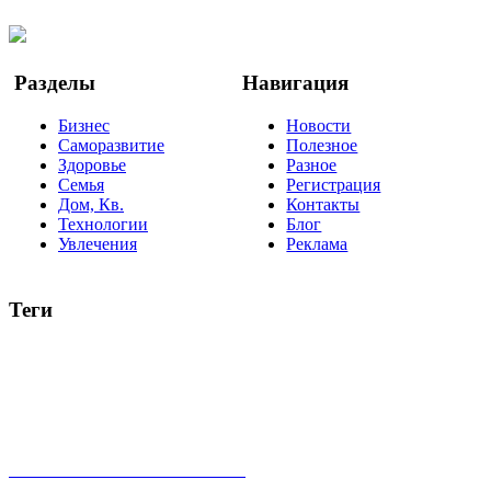
YouTube
Google Новости
Разделы
Навигация
Бизнес
Новости
Саморазвитие
Полезное
Здоровье
Разное
Семья
Регистрация
Дом, Кв.
Контакты
Технологии
Блог
Увлечения
Реклама
Теги
руководство
ТОП-10
баланс
эффективность
образование
негатив
нерешительность
миллиардер
менталитет
развитие
работа
принцип
практика
опрос
интернет
инфографика
беспокойство
идея
интервью
исследование
мнение
продвижение
проект
анализ
возможности
жизнь
план
дом
все теги