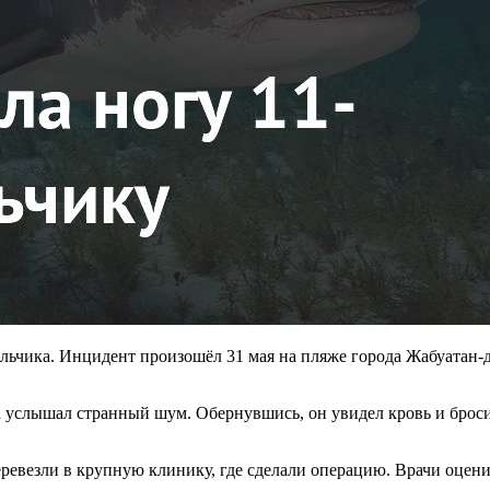
мальчика. Инцидент произошёл 31 мая на пляже города Жабуатан-
да услышал странный шум. Обернувшись, он увидел кровь и брос
еревезли в крупную клинику, где сделали операцию. Врачи оцени