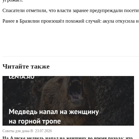
Спасатели отметили, что власти заранее предупреждали посет
Ранее в Бразилии произошёл похожий случай: акула откусила н
Читайте также
Советы для дома В· 23.07.2026
На Аляске медведь напал на женщину во время похода: что