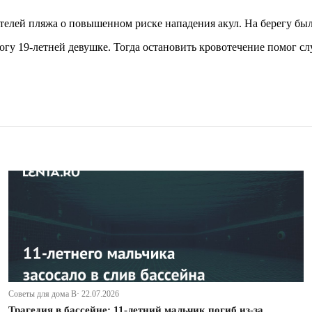
ителей пляжа о повышенном риске нападения акул. На берегу бы
огу 19-летней девушке. Тогда остановить кровотечение помог сл
Советы для дома В· 22.07.2026
Трагедия в бассейне: 11-летний мальчик погиб из-за