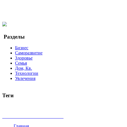
Мы в Ok
Facebook
Twitter
YouTube
Google Новости
Разделы
Бизнес
Саморазвитие
Здоровье
Семья
Дом, Кв.
Технологии
Увлечения
Теги
руководство
ТОП-10
баланс
эффективность
образование
беспокойство
идея
интервью
исследование
мнение
продв
все теги
Главная