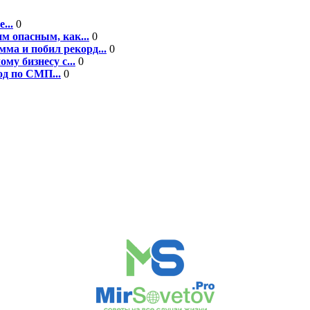
...
0
м опасным, как...
0
ма и побил рекорд...
0
у бизнесу с...
0
од по СМП...
0