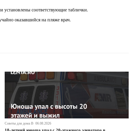
ли установлены соответствующие таблички.
учайно оказавшийся на пляже врач.
Советы для дома В· 06.08.2026
18-летний юноша упал с 20-этажного элеватора в