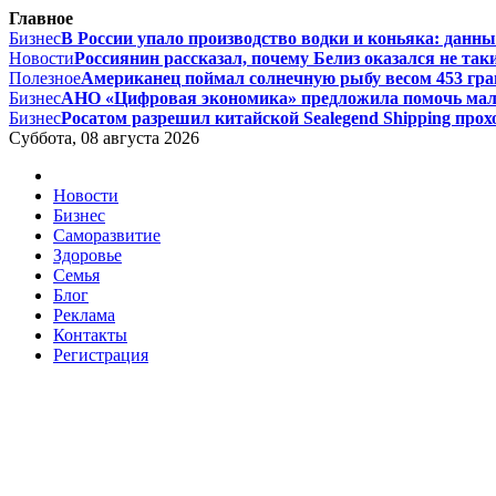
Главное
Бизнес
В России упало производство водки и коньяка: данные
Новости
Россиянин рассказал, почему Белиз оказался не таки
Полезное
Американец поймал солнечную рыбу весом 453 грам
Бизнес
АНО «Цифровая экономика» предложила помочь малом
Бизнес
Росатом разрешил китайской Sealegend Shipping прох
Суббота, 08 августа 2026
Новости
Бизнес
Саморазвитие
Здоровье
Семья
Блог
Реклама
Контакты
Регистрация