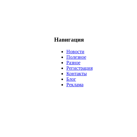
Навигация
Новости
Полезное
Разное
Регистрация
Контакты
Блог
Реклама
негатив
нерешительность
миллиардер
менталитет
развитие
ижение
проект
анализ
возможности
жизнь
план
дом