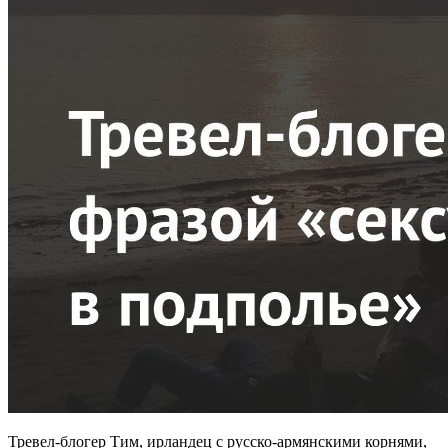
Тревел-блогер Тим, ирландец с русско-армянскими корнями,