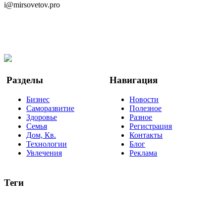
i@mirsovetov.pro
Telegram
Мы в Ok
Facebook
Twitter
YouTube
Google Новости
Разделы
Навигация
Бизнес
Новости
Саморазвитие
Полезное
Здоровье
Разное
Семья
Регистрация
Дом, Кв.
Контакты
Технологии
Блог
Увлечения
Реклама
Теги
руководство
ТОП-10
баланс
эффективность
образование
негатив
нерешительность
миллиардер
менталитет
развитие
работа
принцип
практика
опрос
интернет