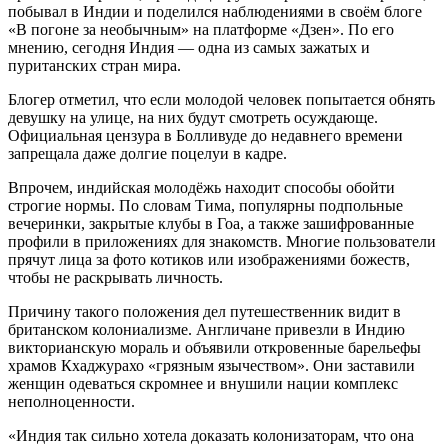
побывал в Индии и поделился наблюдениями в своём блоге
«В погоне за необычным» на платформе «Дзен». По его
мнению, сегодня Индия — одна из самых зажатых и
пуританских стран мира.
Блогер отметил, что если молодой человек попытается обнять
девушку на улице, на них будут смотреть осуждающе.
Официальная цензура в Болливуде до недавнего времени
запрещала даже долгие поцелуи в кадре.
Впрочем, индийская молодёжь находит способы обойти
строгие нормы. По словам Тима, популярны подпольные
вечеринки, закрытые клубы в Гоа, а также зашифрованные
профили в приложениях для знакомств. Многие пользователи
прячут лица за фото котиков или изображениями божеств,
чтобы не раскрывать личность.
Причину такого положения дел путешественник видит в
британском колониализме. Англичане привезли в Индию
викторианскую мораль и объявили откровенные барельефы
храмов Кхаджурахо «грязным язычеством». Они заставили
женщин одеваться скромнее и внушили нации комплекс
неполноценности.
«Индия так сильно хотела доказать колонизаторам, что она