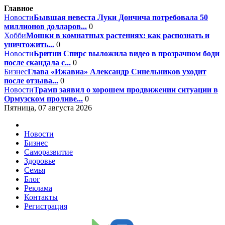
Главное
Новости
Бывшая невеста Луки Дончича потребовала 50
миллионов долларов...
0
Хобби
Мошки в комнатных растениях: как распознать и
уничтожить...
0
Новости
Бритни Спирс выложила видео в прозрачном боди
после скандала с...
0
Бизнес
Глава «Ижавиа» Александр Синельников уходит
после отзыва...
0
Новости
Трамп заявил о хорошем продвижении ситуации в
Ормузском проливе...
0
Пятница, 07 августа 2026
Новости
Бизнес
Саморазвитие
Здоровье
Семья
Блог
Реклама
Контакты
Регистрация