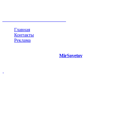
инфографика
беспокойство
идея
интервью
исследование
мнение
продвижение
проект
анализ
возможности
жизнь
план
дом
все теги
Главная
Контакты
Реклама
©
Copyright 2021 Портал "
MirSovetov
.PRO"
- Советы на все
случаи жизни.