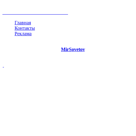
мнение
продвижение
проект
анализ
возможности
жизнь
план
дом
все теги
Главная
Контакты
Реклама
©
Copyright 2021 Портал "
MirSovetov
.PRO"
- Советы на все
случаи жизни.