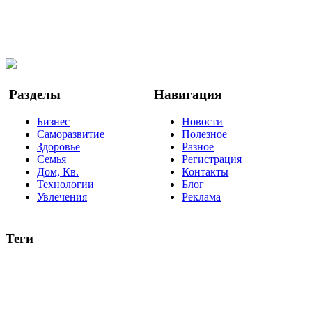
Telegram
Мы в Ok
Facebook
Twitter
YouTube
Google Новости
Разделы
Навигация
Бизнес
Новости
Саморазвитие
Полезное
Здоровье
Разное
Семья
Регистрация
Дом, Кв.
Контакты
Технологии
Блог
Увлечения
Реклама
Теги
руководство
ТОП-10
баланс
эффективность
образование
негатив
нерешительность
миллиардер
менталитет
развитие
работа
принцип
практика
опрос
интернет
инфографика
беспокойство
идея
интервью
исследование