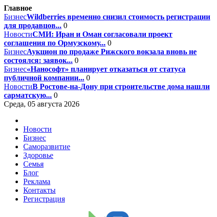
Главное
Бизнес
Wildberries временно снизил стоимость регистрации
для продавцов...
0
Новости
СМИ: Иран и Оман согласовали проект
соглашения по Ормузскому...
0
Бизнес
Аукцион по продаже Рижского вокзала вновь не
состоялся: заявок...
0
Бизнес
«Нанософт» планирует отказаться от статуса
публичной компании...
0
Новости
В Ростове-на-Дону при строительстве дома нашли
сарматскую...
0
Среда, 05 августа 2026
Новости
Бизнес
Саморазвитие
Здоровье
Семья
Блог
Реклама
Контакты
Регистрация