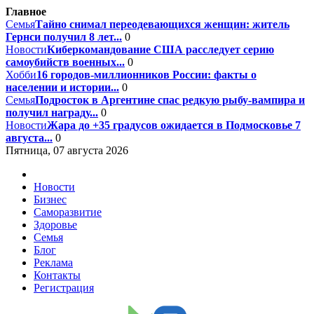
Главное
Семья
Тайно снимал переодевающихся женщин: житель
Гернси получил 8 лет...
0
Новости
Киберкомандование США расследует серию
самоубийств военных...
0
Хобби
16 городов-миллионников России: факты о
населении и истории...
0
Семья
Подросток в Аргентине спас редкую рыбу-вампира и
получил награду...
0
Новости
Жара до +35 градусов ожидается в Подмосковье 7
августа...
0
Пятница, 07 августа 2026
Новости
Бизнес
Саморазвитие
Здоровье
Семья
Блог
Реклама
Контакты
Регистрация