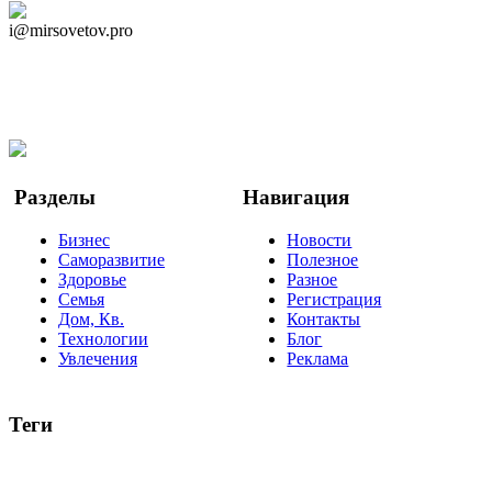
Дзен Канал
i@mirsovetov.pro
Telegram
Мы в Ok
Facebook
Twitter
YouTube
Google Новости
Разделы
Навигация
Бизнес
Новости
Саморазвитие
Полезное
Здоровье
Разное
Семья
Регистрация
Дом, Кв.
Контакты
Технологии
Блог
Увлечения
Реклама
Теги
руководство
ТОП-10
баланс
эффективность
образование
негатив
нерешительность
миллиардер
менталитет