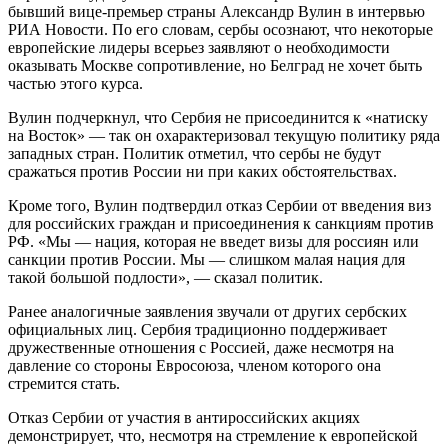
бывший вице-премьер страны Александр Вулин в интервью
РИА Новости. По его словам, сербы осознают, что некоторые
европейские лидеры всерьез заявляют о необходимости
оказывать Москве сопротивление, но Белград не хочет быть
частью этого курса.
Вулин подчеркнул, что Сербия не присоединится к «натиску
на Восток» — так он охарактеризовал текущую политику ряда
западных стран. Политик отметил, что сербы не будут
сражаться против России ни при каких обстоятельствах.
Кроме того, Вулин подтвердил отказ Сербии от введения виз
для российских граждан и присоединения к санкциям против
РФ. «Мы — нация, которая не введет визы для россиян или
санкции против России. Мы — слишком малая нация для
такой большой подлости», — сказал политик.
Ранее аналогичные заявления звучали от других сербских
официальных лиц. Сербия традиционно поддерживает
дружественные отношения с Россией, даже несмотря на
давление со стороны Евросоюза, членом которого она
стремится стать.
Отказ Сербии от участия в антироссийских акциях
демонстрирует, что, несмотря на стремление к европейской