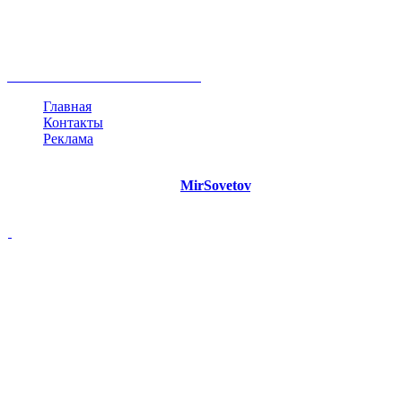
развитие
работа
принцип
практика
опрос
интернет
инфографика
беспокойство
идея
интервью
исследование
мнение
продвижение
проект
анализ
возможности
жизнь
план
дом
все теги
Главная
Контакты
Реклама
©
Copyright 2021 Портал "
MirSovetov
.PRO"
- Советы на все
случаи жизни.