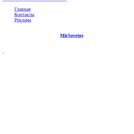
Главная
Контакты
Реклама
©
Copyright 2021 Портал "
MirSovetov
.PRO"
- Советы на все
случаи жизни.