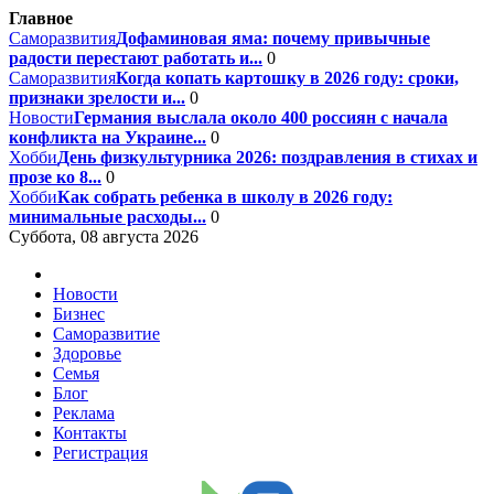
Главное
Саморазвития
Дофаминовая яма: почему привычные
радости перестают работать и...
0
Саморазвития
Когда копать картошку в 2026 году: сроки,
признаки зрелости и...
0
Новости
Германия выслала около 400 россиян с начала
конфликта на Украине...
0
Хобби
День физкультурника 2026: поздравления в стихах и
прозе ко 8...
0
Хобби
Как собрать ребенка в школу в 2026 году:
минимальные расходы...
0
Суббота, 08 августа 2026
Новости
Бизнес
Саморазвитие
Здоровье
Семья
Блог
Реклама
Контакты
Регистрация