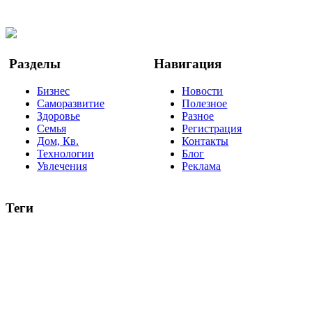
Twitter
YouTube
Google Новости
Разделы
Навигация
Бизнес
Новости
Саморазвитие
Полезное
Здоровье
Разное
Семья
Регистрация
Дом, Кв.
Контакты
Технологии
Блог
Увлечения
Реклама
Теги
руководство
ТОП-10
баланс
эффективность
образование
негатив
нерешительность
миллиардер
менталитет
развитие
работа
принцип
практика
опрос
интернет
инфографика
беспокойство
идея
интервью
исследование
мнение
продвижение
проект
анализ
возможности
жизнь
план
дом
все теги