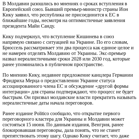
В Молдавии разошлись во мнениях о сроках вступления в
Европейский союз. Бывший премьер-министр страны Ион
Кику заявил, что республика не присоединится к ЕС в
ближайшие годы, несмотря на оптимистичные заявления
президента Майи Санду.
Кику подчеркнул, что вступление Кишинева в союз
напрямую связано с ситуацией на Украине. По его словам,
Брюссель рассматривает эти два процесса как единое целое и
не намерен отделять Молдавию от Украины. Экс-премьер
назвал нереалистичными сроки 2028 или 2030 год, которые
ранее упоминались в публичном пространстве.
По мнению Кику, недавнее предложение канцлера Германии
Фридриха Мерца о предоставлении Украине статуса
ассоциированного члена ЕС и обсуждение «другой формы
интеграции» для страны подтверждают, что процесс не будет
быстрым. Он призвал молдавские власти прекратить называть
нереалистичные даты начала переговоров.
Ранее издание Politico сообщало, что открытие первого
переговорного кластера для Украины и Молдавии может
состояться 15 июня. По данным издания, Венгрия, ранее
блокировавшая переговоры, дала понять, что не станет
препятствовать этому шагу. Однако Кику считает, что даже