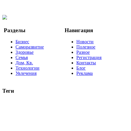
Facebook
Twitter
YouTube
Google Новости
Разделы
Навигация
Бизнес
Новости
Саморазвитие
Полезное
Здоровье
Разное
Семья
Регистрация
Дом, Кв.
Контакты
Технологии
Блог
Увлечения
Реклама
Теги
руководство
ТОП-10
баланс
эффективность
образование
негатив
нерешительность
миллиардер
менталитет
развитие
работа
принцип
практика
опрос
интернет
инфографика
беспокойство
идея
интервью
исследование
мнение
продвижение
проект
анализ
возможности
жизнь
план
дом