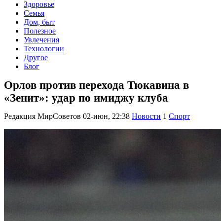
Здоровье
Семья
Дом, быт
Полезное
Увлечения
Технологии
Другое
Блог
Орлов против перехода Тюкавина в
«Зенит»: удар по имиджу клуба
Редакция МирСоветов
02-июн, 22:38
Новости
1
Спорт