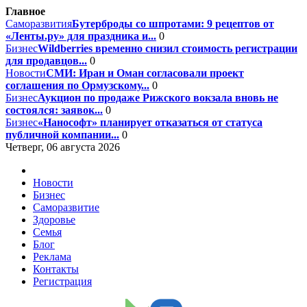
Главное
Саморазвития
Бутерброды со шпротами: 9 рецептов от
«Ленты.ру» для праздника и...
0
Бизнес
Wildberries временно снизил стоимость регистрации
для продавцов...
0
Новости
СМИ: Иран и Оман согласовали проект
соглашения по Ормузскому...
0
Бизнес
Аукцион по продаже Рижского вокзала вновь не
состоялся: заявок...
0
Бизнес
«Нанософт» планирует отказаться от статуса
публичной компании...
0
Четверг, 06 августа 2026
Новости
Бизнес
Саморазвитие
Здоровье
Семья
Блог
Реклама
Контакты
Регистрация