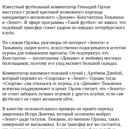
Известный футбольный комментатор Геннадий Орлов
выступил с резкой критикой возможного перехода
нападающего московского «Динамо» Константина Тюкавина
в «Зенит». В эфире программы «Такой футбол» он заявил, что
подобный трансфер станет ударом по имиджу петербургского
клуба.
По словам Орлова, разговоры об интересе «Зенита» к
Тюкавину, скорее всего, искусственно подогреваются агентом
игрока для повышения зарплаты. Он подчеркнул, что
Константин — воспитанник «Динамо» и любимец местных
болельщиков, поэтому его уход вызовет большой скандал.
Комментатор напомнил похожий случай с Артёмом Дзюбой,
который перешёл из «Спартака» в «Зенит». Однако тогда
«Спартак» сам отказался от игрока, а в «Динамо» Тюкавина
всячески поддерживают и ценят. Орлов считает, что «Зениту»
не стоит забирать лучших игроков у других клубов, если сам
футболист не горит желанием уйти.
В качестве положительного примера он привёл переход
защитника Игоря Дивеева, который осознанно выбрал
«Зенит» ради титулов. Тюкавин, по мнению Орлова, таких
намерений не высказывал. Если трансфер всё же состоится,