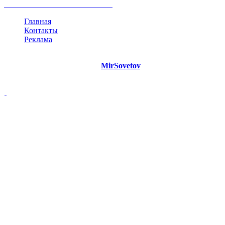
все теги
Главная
Контакты
Реклама
©
Copyright 2021 Портал "
MirSovetov
.PRO"
- Советы на все
случаи жизни.